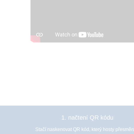
1. načtení QR kódu
Stačí naskenovat QR kód, který hosty přesměr