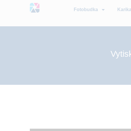
Party print
Fotobudka
Karika
Vytis