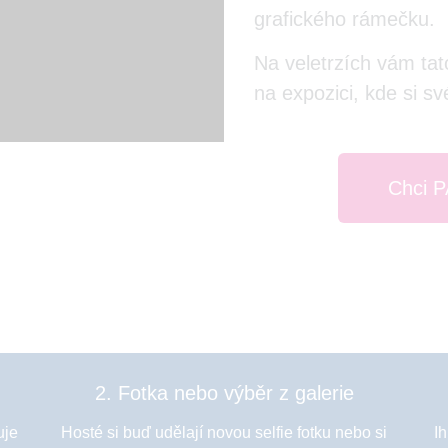
grafického rámečku.
Na veletrzích vám tat
na expozici, kde si sv
Chci 
2. Fotka nebo výběr z galerie
uje
Hosté si buď udělají novou selfie fotku nebo si
Ih