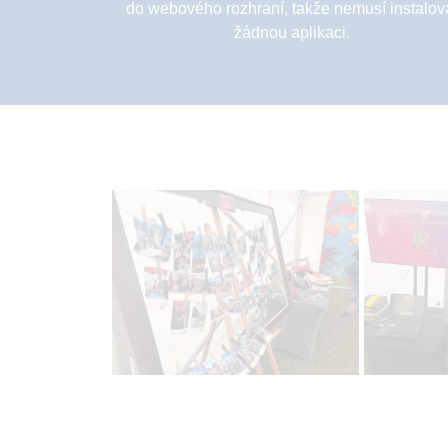
do webového rozhraní, takže nemusí instalov
žádnou aplikaci.