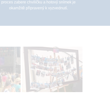
proces zabere chviličku a hotový snímek je
okamžitě připravený k vyzvednutí.