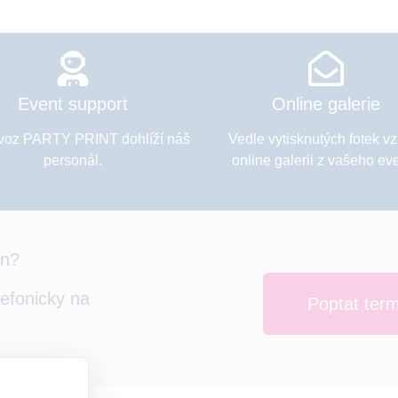
Event support
Online galerie
voz PARTY PRINT dohlíží náš
Vedle vytisknutých fotek v
personál.
online galerii z vašeho ev
ín?
lefonicky na
Poptat ter