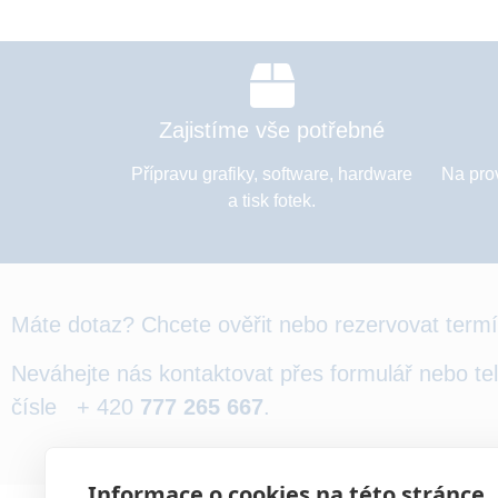
Zajistíme vše potřebné
Přípravu grafiky, software, hardware
Na pro
a tisk fotek.
Máte dotaz? Chcete ověřit nebo rezervovat term
Neváhejte nás kontaktovat přes formulář nebo te
čísle + 420
777 265 667
.
Informace o cookies na této stránce