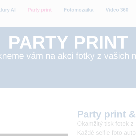
tury AI
Party print
Fotomozaika
Video 360
PARTY PRINT
kneme vám na akci fotky z vašich 
Party print &
Okamžitý tisk fotek z 
Každé selfie foto au