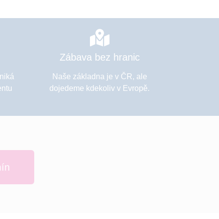
Zábava bez hranic
zniká
Naše základna je v ČR, ale
entu
dojedeme kdekoliv v Evropě.
mín