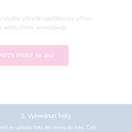
o služba přivede návštěvníky přímo
é selfie photo vyzvedávají.
PARTY PRINT na akci
3. Vyzvednutí fotky
ned po uploadu fotka letí rovnou do tisku. Celý