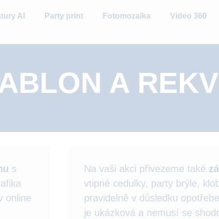
tury AI
Party print
Fotomozaika
Video 360
ABLON A REKVI
nu
s
Na vaši akci přivezeme také
zá
afika
vtipné cedulky, party brýle, klo
v online
pravidelně v důsledku opotřeb
je ukázková a nemusí se shodov