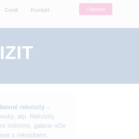
Objednat
Ceník
Kontakt
ZIT
bavné rekvizity
–
bouky, atp. Rekvizity
ení měníme, galerie níže
at s rekvizitami,