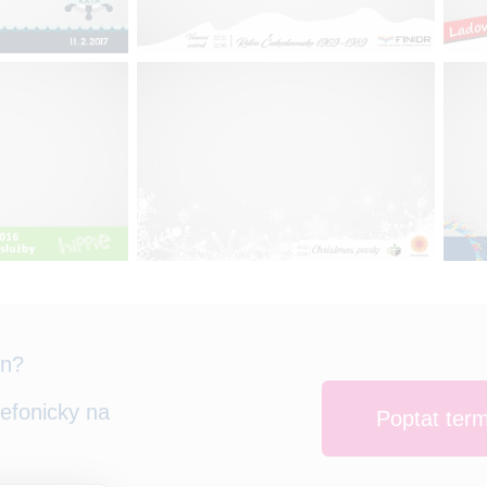
ín?
lefonicky na
Poptat ter