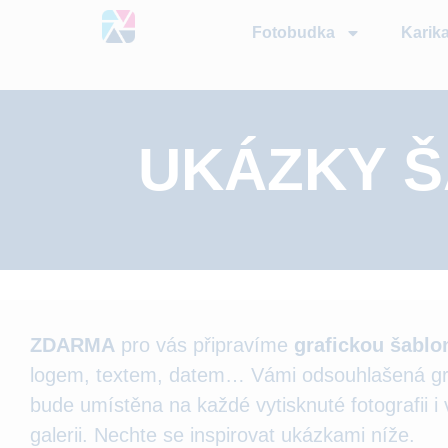
Fotobudka
Karika
UKÁZKY Š
ZDARMA
pro vás připravíme
grafickou šablo
logem, textem, datem… Vámi odsouhlašená gr
bude umístěna na každé vytisknuté fotografii i 
galerii. Nechte se inspirovat ukázkami níže.